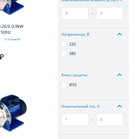
–
 50Hz
Напряжение, В
0 отзывов
220
380
 ₽
.
Класс защиты
IP55
Номинальный ток, А
–