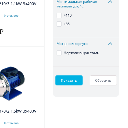
Максимальная рабочая
температура, °С
+110
0 отзывов
+85
 ₽
.
Материал корпуса
Нержавеющая сталь
Показать
Сбросить
0 отзывов