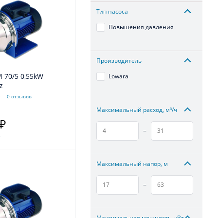
Тип насоса
Повышения давления
Производитель
Lowara
z
0 отзывов
Максимальный расход, м³/ч
 ₽
–
.
Максимальный напор, м
–
Максимальная мощность, кВт