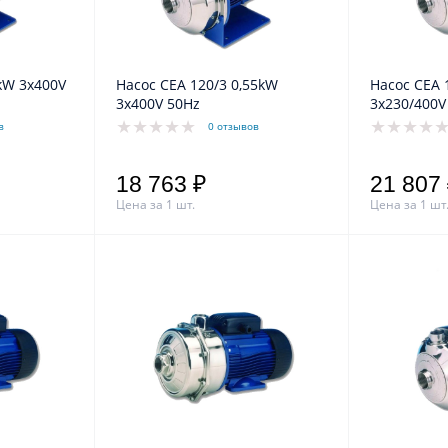
Насос CEA 120/3 0,55kW
Насос CEA 120/5 0,9kW
3x400V 50Hz
3x230/400V
в
0 отзывов
18 763 ₽
21 807
Цена за 1 шт.
Цена за 1 шт