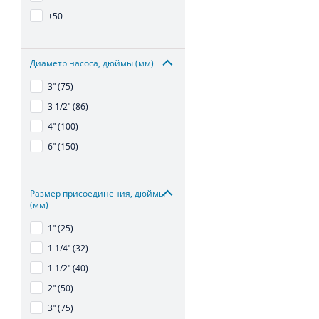
+50
Диаметр насоса, дюймы (мм)
3ʺ (75)
3 1/2ʺ (86)
4ʺ (100)
6ʺ (150)
Размер присоединения, дюймы
(мм)
1ʺ (25)
1 1/4ʺ (32)
1 1/2ʺ (40)
2ʺ (50)
3ʺ (75)