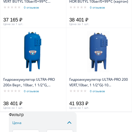
VERT BUTYL 10bar/0+99*C
HOR BUTYL 10bar/0+99*C (картон)
(уп.картон)
0 отзывов
0 отзывов
37 165 ₽
38 401 ₽
Цена за 1 шт.
Цена за 1 шт.
Гидроаккумулятор ULTRA-PRO
Гидроаккумулятор ULTRA-PRO 200
200л Верт., 10bar, 1 1/2"G,
VERT,10bar, 1 1/2"G(-10
(-10+99C), Синий
+99C),Синий
0 отзывов
0 отзывов
38 401 ₽
41 933 ₽
Цена за 1 шт.
Цена за 1 шт.
Фильтр
Цена