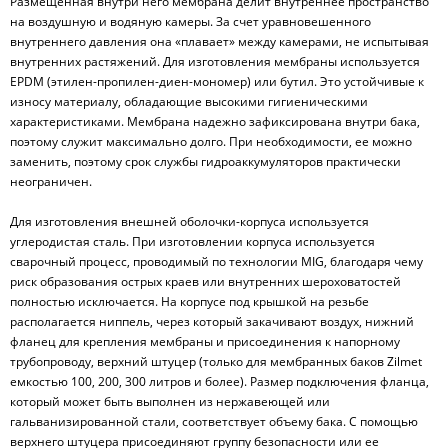
Размещенная внутри него мембрана делит внутреннее пространство
на воздушную и водяную камеры. За счет уравновешенного
внутреннего давления она «плавает» между камерами, не испытывая
внутренних растяжений. Для изготовления мембраны используется
EPDM (этилен-пропилен-диен-мономер) или бутил. Это устойчивые к
износу материалу, обладающие высокими гигиеническими
характеристиками. Мембрана надежно зафиксирована внутри бака,
поэтому служит максимально долго. При необходимости, ее можно
заменить, поэтому срок службы гидроаккумуляторов практически
неограничен.
Для изготовления внешней оболочки-корпуса используется
углеродистая сталь. При изготовлении корпуса используется
сварочный процесс, проводимый по технологии MIG, благодаря чему
риск образования острых краев или внутренних шероховатостей
полностью исключается. На корпусе под крышкой на резьбе
располагается ниппель, через который закачивают воздух, нижний
фланец для крепления мембраны и присоединения к напорному
трубопроводу, верхний штуцер (только для мембранных баков Zilmet
емкостью 100, 200, 300 литров и более). Размер подключения фланца,
который может быть выполнен из нержавеющей или
гальванизированной стали, соответствует объему бака. С помощью
верхнего штуцера присоединяют группу безопасности или ее