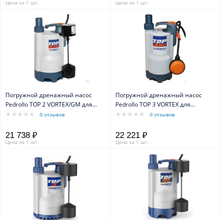
Цена за 1 шт.
Цена за 1 шт.
Погружной дренажный насос
Погружной дренажный насос
Pedrollo TOP 2 VORTEX/GM для
Pedrollo TOP 3 VORTEX для
грязной воды с магнитным
грязной воды каб.5м
0 отзывов
0 отзывов
поплавком (для узких скважин)
каб.5м
21 738 ₽
22 221 ₽
Цена за 1 шт.
Цена за 1 шт.