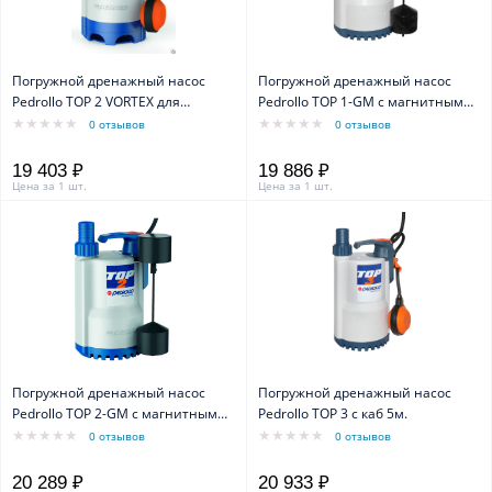
Погружной дренажный насос
Погружной дренажный насос
Pedrollo TOP 2 VORTEX для
Pedrollo TOP 1-GM с магнитным
грязной воды каб. 5м
поплавком каб.5м
0 отзывов
0 отзывов
19 403 ₽
19 886 ₽
Цена за 1 шт.
Цена за 1 шт.
Погружной дренажный насос
Погружной дренажный насос
Pedrollo TOP 2-GM с магнитным
Pedrollo TOP 3 с каб 5м.
поплавком каб. 5м
0 отзывов
0 отзывов
20 289 ₽
20 933 ₽