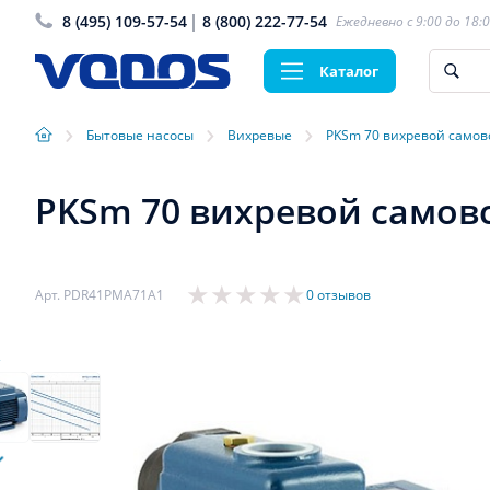
8 (495) 109-57-54
8 (800) 222-77-54
Ежедневно с 9:00 до 18:
Каталог
›
›
›
Бытовые насосы
Вихревые
PKSm 70 вихревой самов
PKSm 70 вихревой самовс
Арт. PDR41PMA71A1
0 отзывов