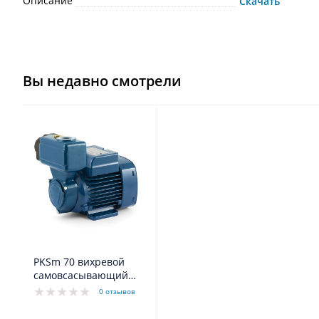
Описание
Скачать
Вы недавно смотрели
PKSm 70 вихревой
самовсасывающий
насос - корпус из
0 отзывов
чугуна