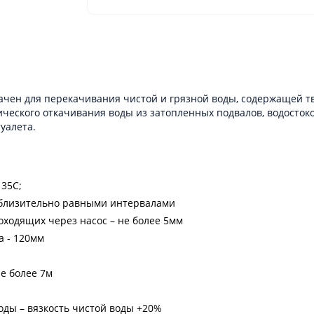
ачен для перекачивания чистой и грязной воды, содержащей т
еского откачивания воды из затопленных подвалов, водостоков
уалета.
35C;
риблизительно равными интервалами
ходящих через насос – не более 5мм
а - 120мм
е более 7м
ды – вязкость чистой воды +20%