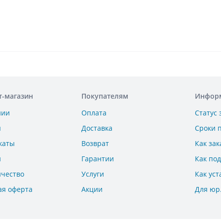
т-магазин
Покупателям
Инфор
нии
Оплата
Статус 
ы
Доставка
Сроки 
каты
Возврат
Как зак
и
Гарантии
Как по
ичество
Услуги
Как уст
ая оферта
Акции
Для юр