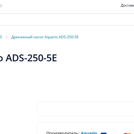
Достав
00
›
DS
Дренажный насос Aquario ADS-250-5E
 ADS-250-5E
Производитель:
Aquario