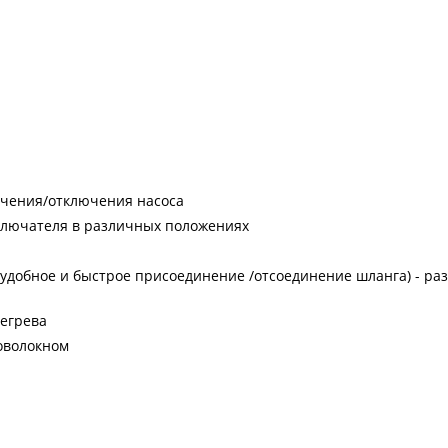
ючения/отключения наcоса
ыключателя в различных положениях
удобное и быстрое присоединение /отсоединение шланга) - разм
регрева
ловолокном