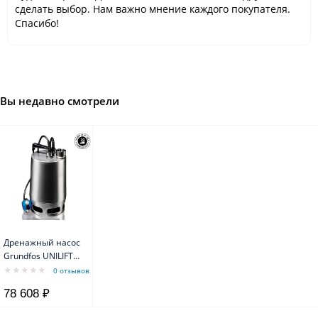
сделать выбор. Нам важно мнение каждого покупателя.
Спасибо!
Вы недавно смотрели
Дренажный насос
Grundfos UNILIFT
AP 50.50.08.A1.V Rp
0 отзывов
2 1,30/0,80kW
78 608 ₽
~1x230V 50Hz с
кабелем 10м