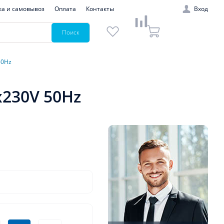
ка и самовывоз
Оплата
Контакты
Вход
Поиск
50Hz
x230V 50Hz