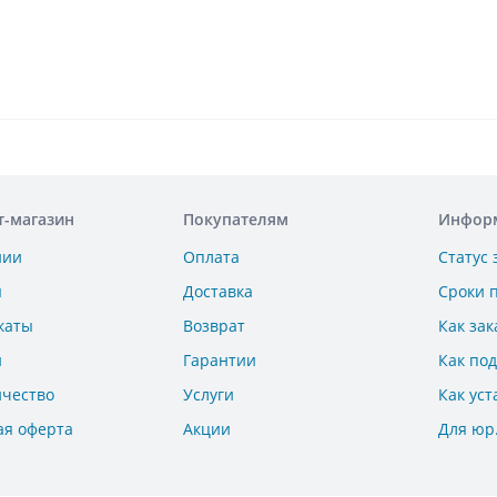
т-магазин
Покупателям
Инфор
нии
Оплата
Статус 
ы
Доставка
Сроки 
каты
Возврат
Как зак
и
Гарантии
Как по
ичество
Услуги
Как уст
ая оферта
Акции
Для юр