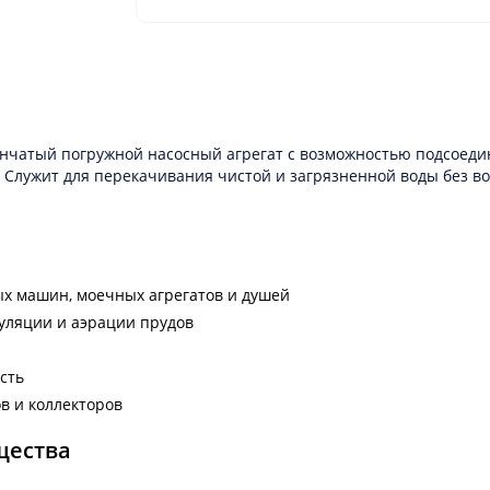
пенчатый погружной насосный агрегат c возможностью подсоеди
. Служит для перекачивания чистой и загрязненной воды без в
ых машин, моечных агрегатов и душей
куляции и аэрации прудов
сть
в и коллекторов
щества