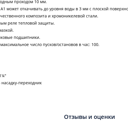
бодным проходом 10 мм.
A1 может откачивать до уровня воды в 3 мм с плоской поверхно
ачественного композита и хромоникелевой стали.
ным реле тепловой защиты.
мазкой.
иковые подшипники.
аксимальное число пусков/остановов в час: 100.
1¼"
 насадку-переходник
Отзывы и оценки