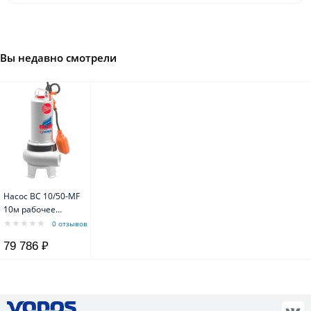
Вы недавно смотрели
Насос BC 10/50-MF
10м рабочее
колесо
0 отзывов
"двухканальное"
79 786 ₽
из нерж.стали
(литье)