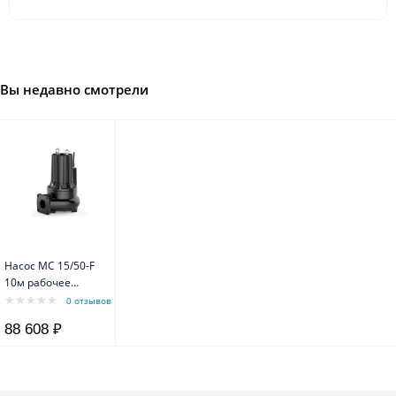
Вы недавно смотрели
Насос MC 15/50-F
10м рабочее
колесо
0 отзывов
"двухканальное"
88 608 ₽
(без опорного
колена)