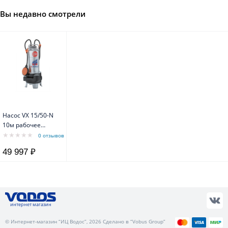
Вы недавно смотрели
Насос VX 15/50-N
10м рабочее
колесо "VORTEX" -
0 отзывов
для сточных вод
49 997 ₽
интернет магазин
© Интернет-магазин “ИЦ Водос”, 2026 Сделано в “Vobus Group”