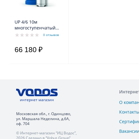
UP 4/6 10м
многоступенчатый
погружной насос без
0 отзывов
поплавка
66 180 ₽
Интерне
интернет магазин
О компа
Контакт
Московская обл., г. Одинцово,
ул. Маршала Неделина, д.6А,
Сертифи
оф. 704
Ваканси
© Интернет-магазин “ИЦ Водос”,
2026 Сделано в “Vobus Group”