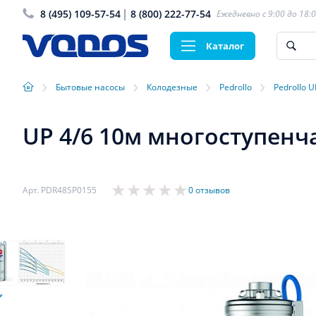
8 (495) 109-57-54
8 (800) 222-77-54
Ежедневно с 9:00 до 18:
Каталог
›
›
›
›
Бытовые насосы
Колодезные
Pedrollo
Pedrollo U
UP 4/6 10м многоступенч
Арт. PDR48SP0155
0 отзывов