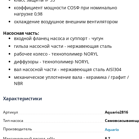
коэффициент мощности COSФ при номинально
нагрузке 0,98
охлаждение воздушное внешним вентилятором
Насосная часть:
входной фланец насоса и суппорт - чугун
гильза насосной части - нержавеющая сталь
рабочее колесо - технополимер NORYL
диффузоры - технополимер NORYL
вал насосной части - нержавеющая сталь AISl304
механическое уплотнение вала - керамика / графит /
NBR
Характеристики
Артикул
Aquario2816
Тип насоса
Самовсасывающ
Производитель
Aquario
Максимальный расход, м³/ч
8,7