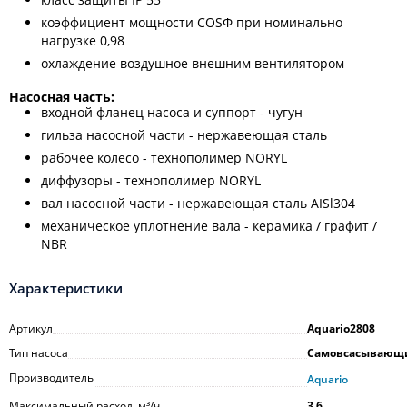
коэффициент мощности COSФ при номинально
нагрузке 0,98
охлаждение воздушное внешним вентилятором
Насосная часть:
входной фланец насоса и суппорт - чугун
гильза насосной части - нержавеющая сталь
рабочее колесо - технополимер NORYL
диффузоры - технополимер NORYL
вал насосной части - нержавеющая сталь AISl304
механическое уплотнение вала - керамика / графит /
NBR
Характеристики
Артикул
Aquario2808
Тип насоса
Самовсасывающ
Производитель
Aquario
Максимальный расход, м³/ч
3,6