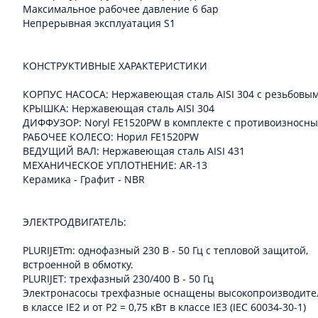
Максимальное рабочее давление 6 бар
Непрерывная эксплуатация S1
КОНСТРУКТИВНЫЕ ХАРАКТЕРИСТИКИ
КОРПУС НАСОCА: Нержавеющая сталь AISI 304 с резьбовыми
КРЫШКА: Нержавеющая сталь AISI 304
ДИФФУЗОР: Noryl FE1520PW в комплекте с противоизносн
РАБОЧЕЕ КОЛЕСО: Норил FE1520PW
ВЕДУЩИЙ ВАЛ: Нержавеющая сталь AISI 431
МЕХАНИЧЕСКОЕ УПЛОТНЕНИЕ: AR-13
Керамика - Графит - NBR
ЭЛЕКТРОДВИГАТЕЛЬ:
PLURIJETm: однофазный 230 В - 50 Гц с тепловой защитой,
встроенной в обмотку.
PLURIJET: трехфазный 230/400 В - 50 Гц
Электронасосы трехфазные оснащены высокопроизводитель
в классе IE2 и от P2 = 0,75 кВт в классе IE3 (IEC 60034-30-1)