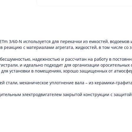
m 3/60-N используется для перекачки из емкостей, водоемов и
 реакцию с материалами агрегата, жидкостей, в том числе со
 бесшумностью, надежностью и рассчитан на работу в постоян
гистрали, и идеально подходит для организации оросительных
н для установки в помещениях, хорошо защищенных от атмосфе
й стали, механическое уплотнение вала – из керамики-графита
ельным электродвигателем закрытой конструкции с защитой от