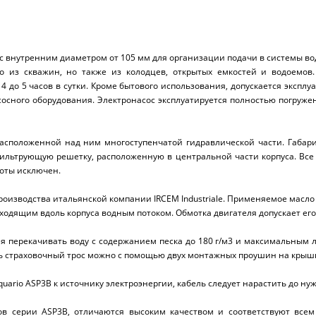
с внутренним диаметром от 105 мм для организации подачи в системы в
 из скважин, но также из колодцев, открытых емкостей и водоемов.
4 до 5 часов в сутки. Кроме бытового использования, допускается эксплу
сосного оборудования. Электронасос эксплуатируется полностью погруж
 расположенной над ним многоступенчатой гидравлической части. Габа
фильтрующую решетку, расположенную в центральной части корпуса. Все
боты исключен.
оизводства итальянской компании IRCEM Industriale. Применяемое масло
дящим вдоль корпуса водным потоком. Обмотка двигателя допускает его
я перекачивать воду с содержанием песка до 180 г/м
3
и максимальным ли
ь страховочный трос можно с помощью двух монтажных проушин на крышк
quario ASP3B к источнику электроэнергии, кабель следует нарастить до 
ов серии ASP3B, отличаются высоким качеством и соответствуют все