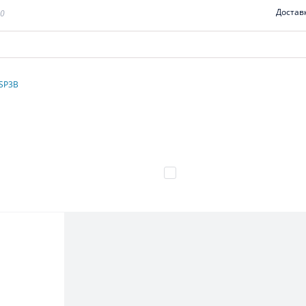
Достав
00
ASP3B