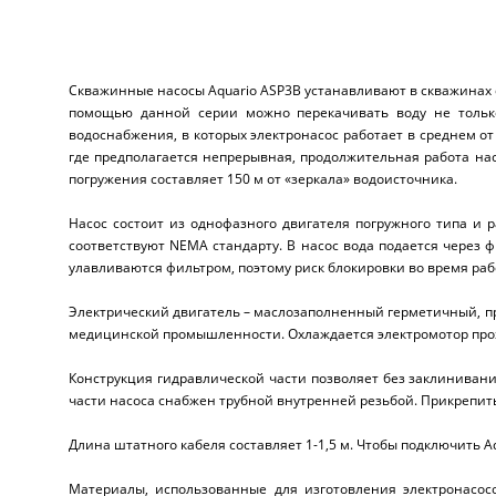
Скважинные насосы Aquario ASP3B устанавливают в скважинах 
помощью данной серии можно перекачивать воду не только
водоснабжения, в которых электронасос работает в среднем от 
где предполагается непрерывная, продолжительная работа на
погружения составляет 150 м от «зеркала» водоисточника.
Насос состоит из однофазного двигателя погружного типа и
соответствуют NEMA стандарту. В насос вода подается через 
улавливаются фильтром, поэтому риск блокировки во время ра
Электрический двигатель – маслозаполненный герметичный, пр
медицинской промышленности. Охлаждается электромотор прохо
Конструкция гидравлической части позволяет без заклинивани
части насоса снабжен трубной внутренней резьбой. Прикрепит
Длина штатного кабеля составляет 1-1,5 м. Чтобы подключить A
Материалы, использованные для изготовления электронасос