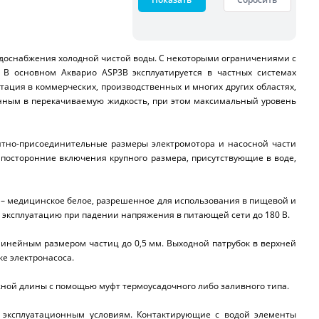
одоснабжения холодной чистой воды. С некоторыми ограничениями с
 В основном Акварио ASP3B эксплуатируется в частных системах
атация в коммерческих, производственных и многих других областях,
енным в перекачиваемую жидкость, при этом максимальный уровень
ритно-присоединительные размеры электромотора и насосной части
 посторонние включения крупного размера, присутствующие в воде,
 – медицинское белое, разрешенное для использования в пищевой и
 эксплуатацию при падении напряжения в питающей сети до 180 В.
нейным размером частиц до 0,5 мм. Выходной патрубок в верхней
е электронасоса.
нужной длины с помощью муфт термоусадочного либо заливного типа.
м эксплуатационным условиям. Контактирующие с водой элементы