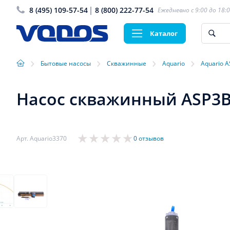
8 (495) 109-57-54
8 (800) 222-77-54
Ежедневно с 9:00 до 18:
Каталог
›
›
›
›
Бытовые насосы
Скважинные
Aquario
Aquario 
Насос скважинный ASP3B-7
Арт. Aquario3370
0 отзывов