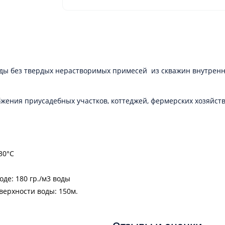
оды без твердых нерастворимых примесей из скважин внутрен
ения приусадебных участков, коттеджей, фермерских хозяйств 
30°С
де: 180 гр./м3 воды
ерхности воды: 150м.