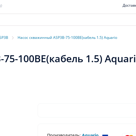
Достав
00
›
ASP3B
Насос скважинный ASP3B-75-100BE(кабель 1.5) Aquario
5-100BE(кабель 1.5) Aquar
Производитель:
Aquario