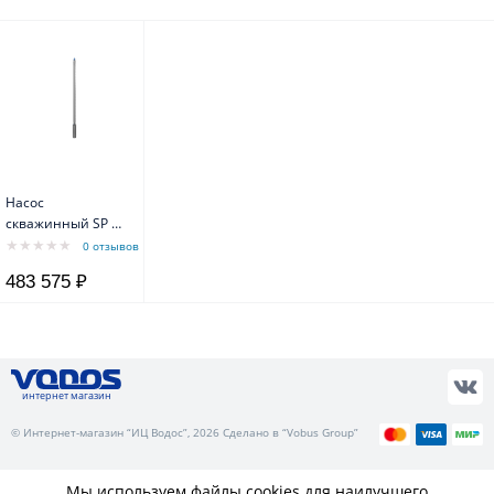
Насос
скважинный SP 14
-31 3х380V P 7,5
0 отзывов
кВт 6" Grundfos
483 575 ₽
интернет магазин
© Интернет-магазин “ИЦ Водос”, 2026 Сделано в “Vobus Group”
Мы используем файлы cookies для наилучшего