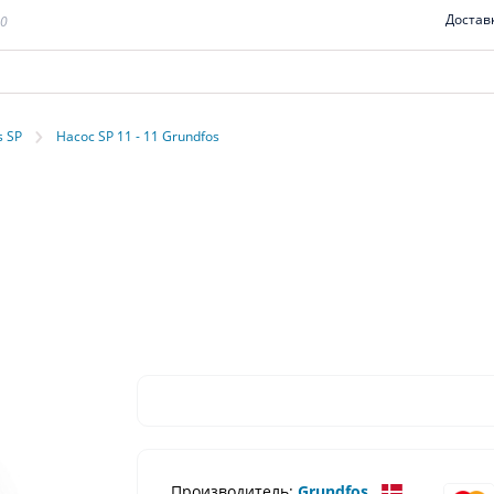
Достав
00
›
s SP
Насос SP 11 - 11 Grundfos
Производитель:
Grundfos