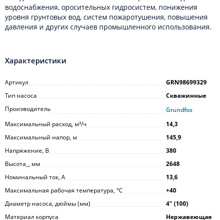
водоснабжения, оросительных гидросистем, понижения
уровня грунтовых вод, систем пожаротушения, повышения
давления и других случаев промышленного использования.
Характеристики
Артикул
GRN98699329
Тип насоса
Скважинные
Производитель
Grundfos
Максимальный расход, м³/ч
14,3
Максимальный напор, м
145,9
Напряжение, В
380
Высота_, мм
2648
Номинальный ток, А
13,6
Максимальная рабочая температура, °С
+40
Диаметр насоса, дюймы (мм)
4ʺ (100)
Материал корпуса
Нержавеющая