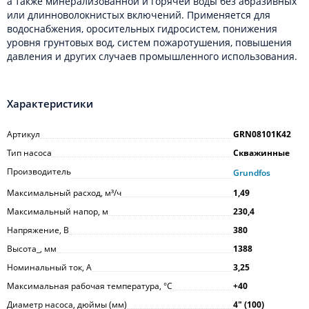
а также минерализованной и горячей воды без абразивных
или длинноволокнистых включений. Применяется для
водоснабжения, оросительных гидросистем, понижения
уровня грунтовых вод, систем пожаротушения, повышения
давления и других случаев промышленного использования.
Характеристики
Артикул
GRN08101K42
Тип насоса
Скважинные
Производитель
Grundfos
Максимальный расход, м³/ч
1,49
Максимальный напор, м
230,4
Напряжение, В
380
Высота_, мм
1388
Номинальный ток, А
3,25
Максимальная рабочая температура, °С
+40
Диаметр насоса, дюймы (мм)
4ʺ (100)