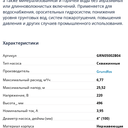
а также минерализованной и горячей воды без абразивных
или длинноволокнистых включений. Применяется для
водоснабжения, оросительных гидросистем, понижения
уровня грунтовых вод, систем пожаротушения, повышения
давления и других случаев промышленного использования.
Характеристики
Артикул
GRN05002B04
Тип насоса
Скважинные
Производитель
Grundfos
Максимальный расход, м³/ч
6,77
Максимальный напор, м
25,52
Напряжение, В
220
Высота_, мм
496
Номинальный ток, А
3,95
Диаметр насоса, дюймы (мм)
4ʺ (100)
Материал корпуса
Нержавеющая