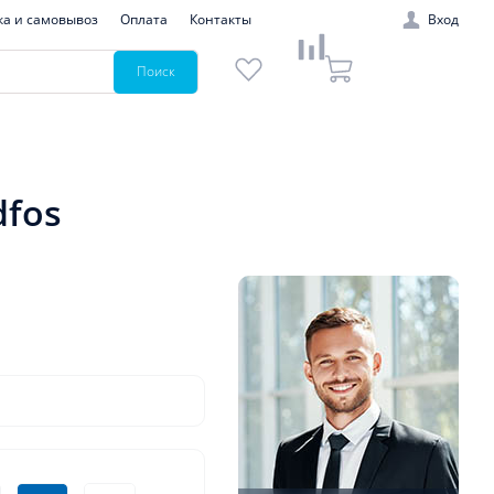
ка и самовывоз
Оплата
Контакты
Вход
Поиск
dfos