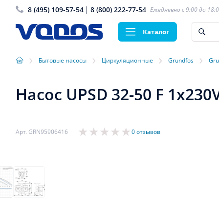
8 (495) 109-57-54
8 (800) 222-77-54
Ежедневно с 9:00 до 18:
Каталог
›
›
›
›
Бытовые насосы
Циркуляционные
Grundfos
Gru
Насос UPSD 32-50 F 1x230
Арт. GRN95906416
0 отзывов