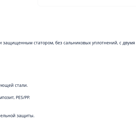
 и защищенным статором, без сальниковых уплотнений, с дву
еющей стали.
позит, PES/PP.
тельной защиты.