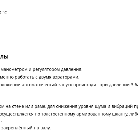
0 °C
алы
, манометром и регулятором давления.
еменно работать с двумя аэраторами.
оложении автоматический запуск происходит при давлении 3 б
.
ом на стене или раме, для снижения уровня шума и вибраций 
 осуществляется по толстостенному армированному шлангу, ли
.
 закреплённый на валу.