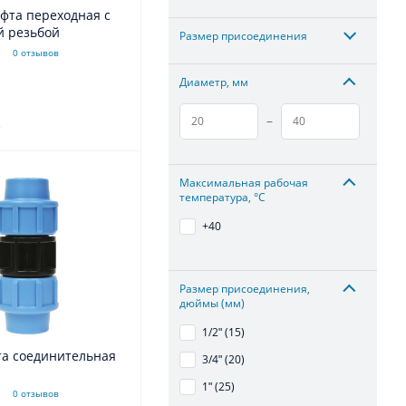
фта переходная с
й резьбой
Размер присоединения
0 отзывов
Диаметр, мм
–
.
Максимальная рабочая
температура, °С
+40
Размер присоединения,
дюймы (мм)
1/2ʺ (15)
та соединительная
3/4ʺ (20)
1ʺ (25)
0 отзывов