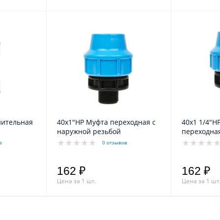
нительная
40х1"НР Муфта переходная с
40х1 1/4"Н
наружной резьбой
переходна
резьбой
в
0 отзывов
162 ₽
162 ₽
Цена за 1 шт.
Цена за 1 шт