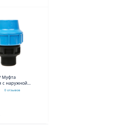
Р Муфта
я с наружной
0 отзывов
.