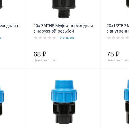
еходная с
20х 3/4"НР Муфта переходная
20х1/2"ВР 
с наружной резьбой
с внутренн
в
0 отзывов
68 ₽
75 ₽
Цена за 1 шт.
Цена за 1 шт