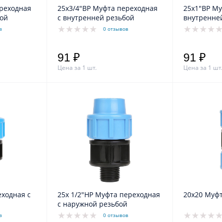
ереходная
25х3/4"ВР Муфта переходная
25х1"ВР Му
бой
с внутренней резьбой
внутренне
в
0 отзывов
91 ₽
91 ₽
Цена за 1 шт.
Цена за 1 шт
ходная с
25х 1/2"НР Муфта переходная
20х20 Муф
с наружной резьбой
в
0 отзывов