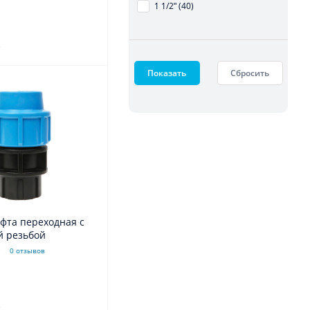
1 1/2ʺ (40)
.
Показать
Сбросить
фта переходная с
й резьбой
0 отзывов
.