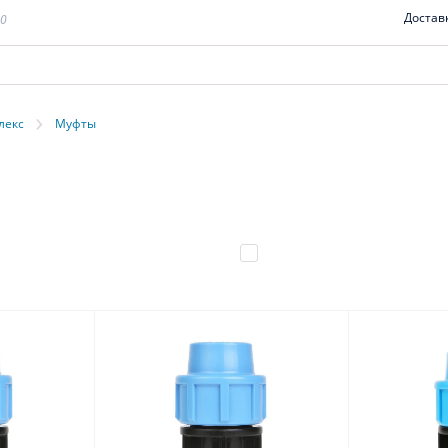
Достав
00
›
лекс
Муфты