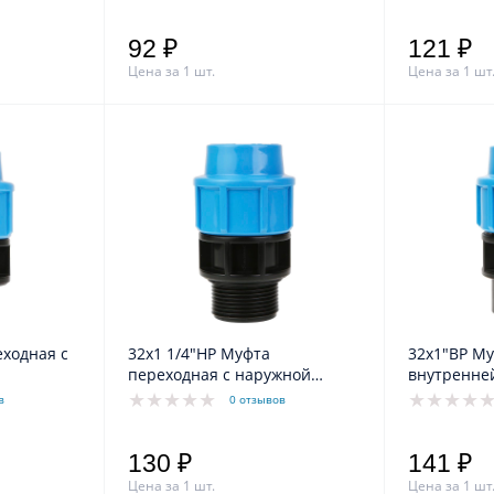
92 ₽
121 ₽
Цена за 1 шт.
Цена за 1 шт
ходная с
32х1 1/4"НР Муфта
32х1"ВР Му
переходная с наружной
внутренне
резьбой
в
0 отзывов
130 ₽
141 ₽
Цена за 1 шт.
Цена за 1 шт