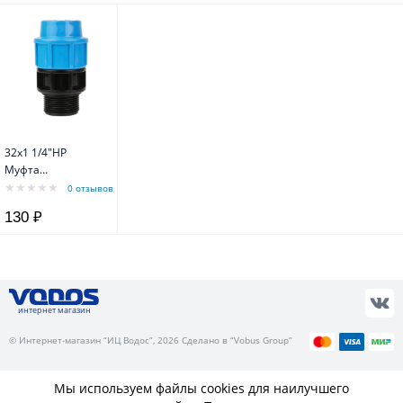
32х1 1/4"НР
Муфта
переходная с
0 отзывов
наружной
130 ₽
резьбой
интернет магазин
© Интернет-магазин “ИЦ Водос”, 2026 Сделано в “Vobus Group”
Мы используем файлы cookies для наилучшего