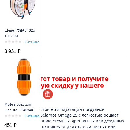
Шланг "УДАВ" 32х
1 1/2" M
0 отзывов
3 931 ₽
Описание
Закажите этот товар и получите
персональную скидку у нашего
менеджера.
Муфта соед.для
Компактный и простой в эксплуатации погружной
шланга РР 40х40
дренажный насос Belamos Omega 25 с легкостью решает
0 отзывов
задачи по откачиванию сточных, дренажных или дождевых
451 ₽
вод. Данный насос используют для откачки чистых или