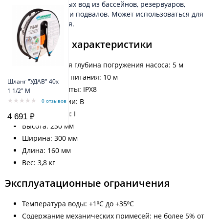
слегка загрязненных вод из бассейнов, резервуаров,
погребов, канав или подвалов. Может использоваться для
полива и орошения.
Технические характеристики
Максимальная глубина погружения насоса: 5 м
Длина кабеля питания: 10 м
Шланг "УДАВ" 40х
Степень защиты: IPX8
1 1/2" M
Класс изоляции: B
0 отзывов
Класс защиты: I
4 691 ₽
Высота: 230 мм
Ширина: 300 мм
Длина: 160 мм
Вес: 3,8 кг
Эксплуатационные ограничения
Температура воды: +1⁰С до +35⁰С
Содержание механических примесей: не более 5% от