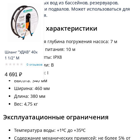
слегка загрязненных вод из бассейнов, резервуаров,
погребов, канав или подвалов. Может использоваться для
полива и орошения.
Технические характеристики
Максимальная глубина погружения насоса: 7 м
Длина кабеля питания: 10 м
Шланг "УДАВ" 40х
Степень защиты: IPX8
1 1/2" M
Класс изоляции: B
0 отзывов
Класс защиты: I
4 691 ₽
Высота: 340 мм
Ширина: 460 мм
Длина: 380 мм
Вес: 4,75 кг
Эксплуатационные ограничения
Температура воды: +1⁰С до +35⁰С
Содержание механических примесей: не более 5% от