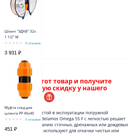
Шланг "УДАВ" 32х
1 1/2" M
0 отзывов
3 931 ₽
Описание
Закажите этот товар и получите
персональную скидку у нашего
менеджера.
Муфта соед.для
Компактный и простой в эксплуатации погружной
шланга РР 40х40
дренажный насос Belamos Omega 55 F с легкостью решает
0 отзывов
задачи по откачиванию сточных, дренажных или дождевых
451 ₽
вод. Данный насос используют для откачки чистых или