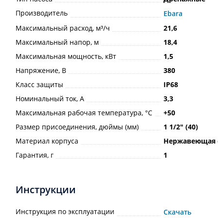
Производитель
Ebara
Максимальный расход, м³/ч
21,6
Максимальный напор, м
18,4
Максимальная мощность, кВт
1,5
Напряжение, В
380
Класс защиты
IP68
Номинальный ток, А
3,3
Максимальная рабочая температура, °С
+50
Размер присоединения, дюймы (мм)
1 1/2ʺ (40)
Материал корпуса
Нержавеющая 
Гарантия, г
1
Инструкции
Инструкция по эксплуатации
Скачать