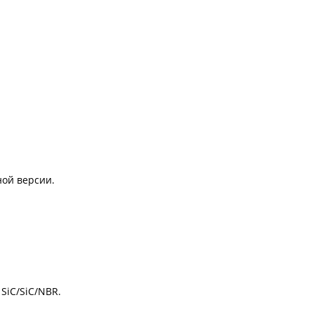
ной версии.
SiC/SiC/NBR.