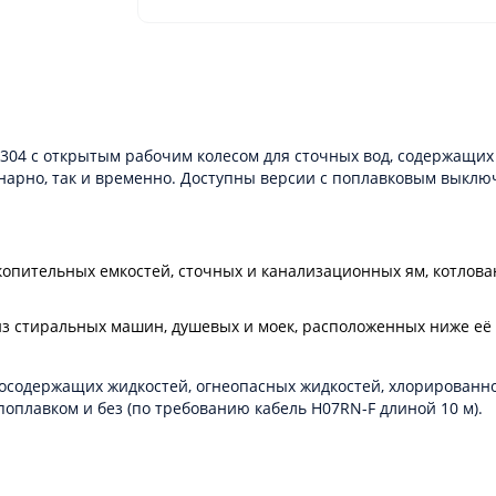
 304 с открытым рабочим колесом для сточных вод, содержащи
нарно, так и временно. Доступны версии с поплавковым выключ
акопительных емкостей, сточных и канализационных ям, котлова
з стиральных машин, душевых и моек, расположенных ниже её 
осодержащих жидкостей, огнеопасных жидкостей, хлорированно
оплавком и без (по требованию кабель H07RN-F длиной 10 м).