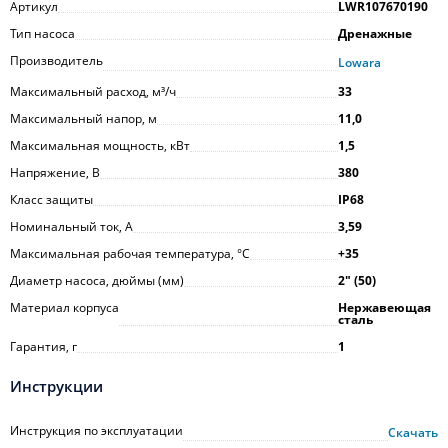
Артикул
LWR107670190
Тип насоса
Дренажные
Производитель
Lowara
Максимальный расход, м³/ч
33
Максимальный напор, м
11,0
Максимальная мощность, кВт
1,5
Напряжение, В
380
Класс защиты
IP68
Номинальный ток, А
3,59
Максимальная рабочая температура, °С
+35
Диаметр насоса, дюймы (мм)
2ʺ (50)
Материал корпуса
Нержавеющая
сталь
Гарантия, г
1
Инструкции
Инструкция по эксплуатации
Скачать