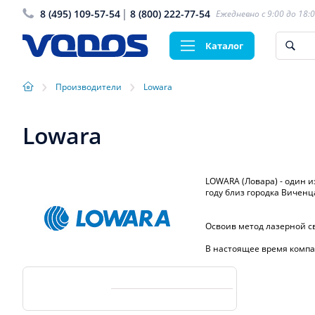
8 (495) 109-57-54
8 (800) 222-77-54
Ежедневно с 9:00 до 18:
Каталог
›
›
Производители
Lowara
Lowara
LOWARA (Ловара) - один 
году близ городка Вичен
Освоив метод лазерной св
В настоящее время компа