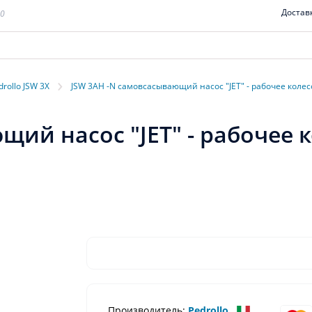
Достав
00
›
drollo JSW 3X
JSW 3AH -N самовсасывающий насос "JET" - рабочее колес
ий насос "JET" - рабочее 
Производитель:
Pedrollo