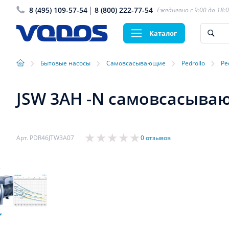
8 (495) 109-57-54
8 (800) 222-77-54
Ежедневно с 9:00 до 18:
Каталог
›
›
›
›
Бытовые насосы
Самовсасывающие
Pedrollo
Pe
JSW 3AH -N самовсасывающ
Арт. PDR46JTW3A07
0 отзывов