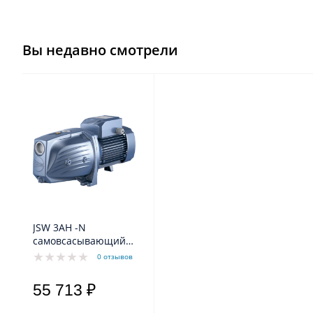
Вы недавно смотрели
JSW 3AH -N
самовсасывающий
насос "JET" - рабочее
0 отзывов
колесо латунь
55 713 ₽