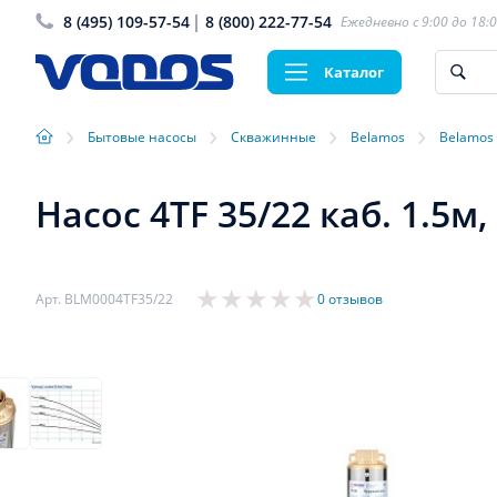
8 (495) 109-57-54
8 (800) 222-77-54
Ежедневно с 9:00 до 18:
Каталог
›
›
›
›
Бытовые насосы
Скважинные
Belamos
Belamos
Насос 4TF 35/22 каб. 1.5м
Арт. BLM0004TF35/22
0 отзывов