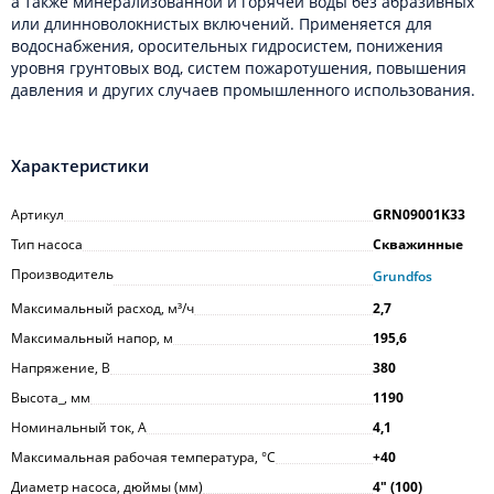
а также минерализованной и горячей воды без абразивных
или длинноволокнистых включений. Применяется для
водоснабжения, оросительных гидросистем, понижения
уровня грунтовых вод, систем пожаротушения, повышения
давления и других случаев промышленного использования.
Характеристики
Артикул
GRN09001K33
Тип насоса
Скважинные
Производитель
Grundfos
Максимальный расход, м³/ч
2,7
Максимальный напор, м
195,6
Напряжение, В
380
Высота_, мм
1190
Номинальный ток, А
4,1
Максимальная рабочая температура, °С
+40
Диаметр насоса, дюймы (мм)
4ʺ (100)