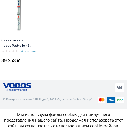
Скважинный
насос Pedrollo 4SR
1/12 F-PD с
0 отзывов
маслозаполненным
39 253 ₽
двигателем 4PD
интернет магазин
© Интернет-магазин “ИЦ Водос”, 2026 Сделано в “Vobus Group”
Мы используем файлы cookies для наилучшего
представления нашего сайта. Продолжая использовать этот
сайт, вы соглашаетесь с использованием cookie-файлов.