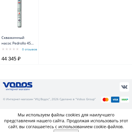
Скважинный
насос Pedrollo 4SR
1/17 F-PD с
0 отзывов
маслозаполненным
44 345 ₽
двигателем 4PD
интернет магазин
© Интернет-магазин “ИЦ Водос”, 2026 Сделано в “Vobus Group”
Мы используем файлы cookies для наилучшего
представления нашего сайта. Продолжая использовать этот
сайт, вы соглашаетесь с использованием cookie-файлов.