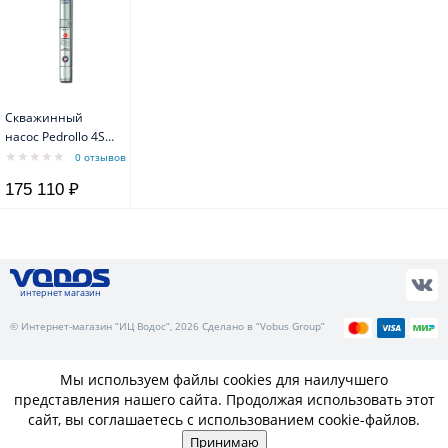
Скважинный
насос Pedrollo 4SR
4/54 F-PD с
0 отзывов
маслозаполненным
175 110 ₽
двигателем 4PD
интернет магазин
© Интернет-магазин “ИЦ Водос”, 2026 Сделано в “Vobus Group”
Мы используем файлы cookies для наилучшего
представления нашего сайта. Продолжая использовать этот
сайт, вы соглашаетесь с использованием cookie-файлов.
Принимаю