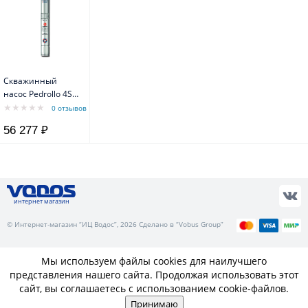
Скважинный
насос Pedrollo 4SR
8/ 9 F-PD с
0 отзывов
маслозаполненным
56 277 ₽
двигателем 4PD
интернет магазин
© Интернет-магазин “ИЦ Водос”, 2026 Сделано в “Vobus Group”
Мы используем файлы cookies для наилучшего
представления нашего сайта. Продолжая использовать этот
сайт, вы соглашаетесь с использованием cookie-файлов.
Принимаю