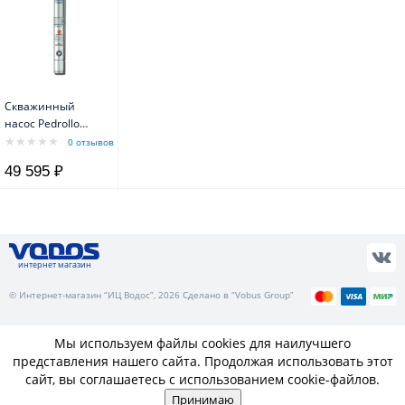
Скважинный
насос Pedrollo
4SRm 2/ 9 F-PD с
0 отзывов
маслозаполненным
49 595 ₽
двигателем 4PD
интернет магазин
© Интернет-магазин “ИЦ Водос”, 2026 Сделано в “Vobus Group”
Мы используем файлы cookies для наилучшего
представления нашего сайта. Продолжая использовать этот
сайт, вы соглашаетесь с использованием cookie-файлов.
Принимаю