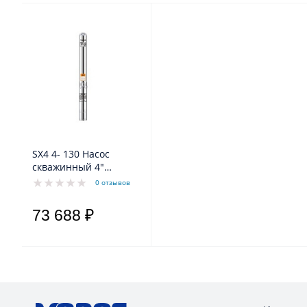
SX4 4- 130 Насос
скважинный 4"
TITANIO, тм SPERONI ,
0 отзывов
2.6kW, 1 х 230V, 50 Hz
73 688 ₽