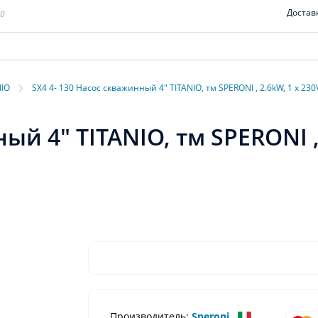
Достав
00
›
NIO
SX4 4- 130 Насос скважинный 4" TITANIO, тм SPERONI , 2.6kW, 1 х 230V
ый 4" TITANIO, тм SPERONI , 
Производитель:
Speroni