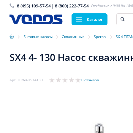
8 (495) 109-57-54
8 (800) 222-77-54
Ежедневно с 9:00 до 18:
Каталог
›
›
›
›
Бытовые насосы
Скважинные
Speroni
SX 4 TITA
SX4 4- 130 Насос скважинн
Арт. TITW4DSX4130
0 отзывов