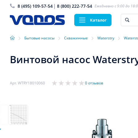
8 (495) 109-57-54
8 (800) 222-77-54
Ежедневно с 9:00 до 18:
Каталог
›
›
›
›
Бытовые насосы
Скважинные
Waterstry
Waterst
Винтовой насос Waterstry
Арт. WTRY18010060
0 отзывов