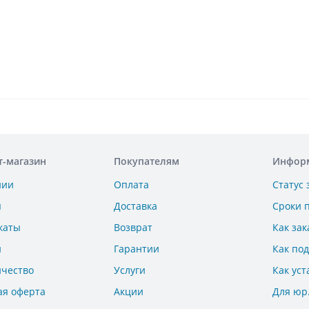
т-магазин
Покупателям
Инфор
нии
Оплата
Статус 
ы
Доставка
Сроки 
каты
Возврат
Как зак
и
Гарантии
Как по
ичество
Услуги
Как уст
ая оферта
Акции
Для юр