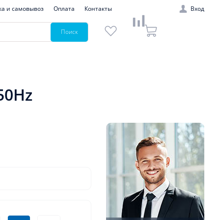
ка и самовывоз
Оплата
Контакты
Вход
Поиск
50Hz