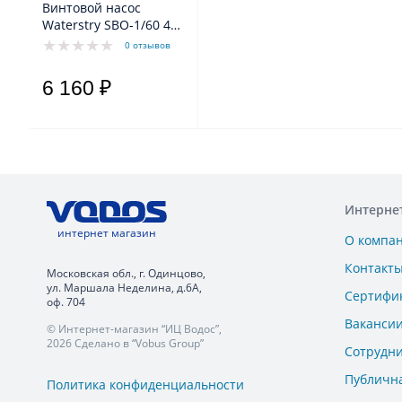
Винтовой насос
Waterstry SBO-1/60 4"
0,37kW 1x230V 50Hz
0 отзывов
6 160 ₽
Интерне
интернет магазин
О компа
Контакт
Московская обл., г. Одинцово,
ул. Маршала Неделина, д.6А,
Сертифи
оф. 704
Ваканси
© Интернет-магазин “ИЦ Водос”,
2026 Сделано в “Vobus Group”
Сотрудн
Публичн
Политика конфиденциальности