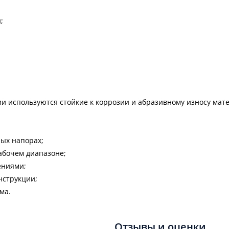
;
ции используются стойкие к коррозии и абразивному износу мат
ых напорах;
абочем диапазоне;
ениями;
нструкции;
ма.
Отзывы и оценки