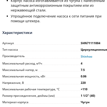
Корпус насоса изготавливается из чугуна с нанесённым
защитным антикоррозионным покрытием или из
нержавеющей стали.
Упрощённое подключение насоса к сети питания при
помощи штекера.
Характеристики
Артикул
SHN71111004
Тип насоса
Циркуляционны
Производитель
Shinhoo
Максимальный расход, м³/ч
4
Максимальный напор, м
7.5
Максимальная мощность, кВт
0.06
Напряжение, В
220
Максимальная рабочая температура, °С
+110
Размер присоединения, дюймы (мм)
1 1/2ʺ (40)
Материал корпуса
Чугун