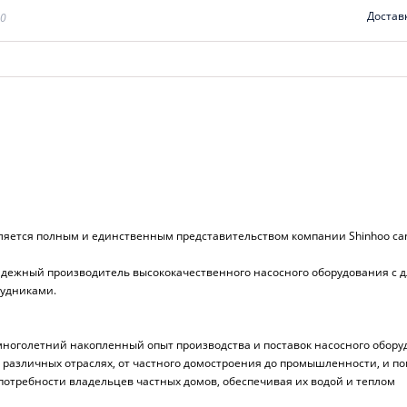
Достав
00
ляется полным и единственным представительством компании Shinhoo can
ежный производитель высококачественного насосного оборудования с д
удниками.
многолетний накопленный опыт производства и поставок насосного обору
 различных отраслях, от частного домостроения до промышленности, и по
потребности владельцев частных домов, обеспечивая их водой и теплом