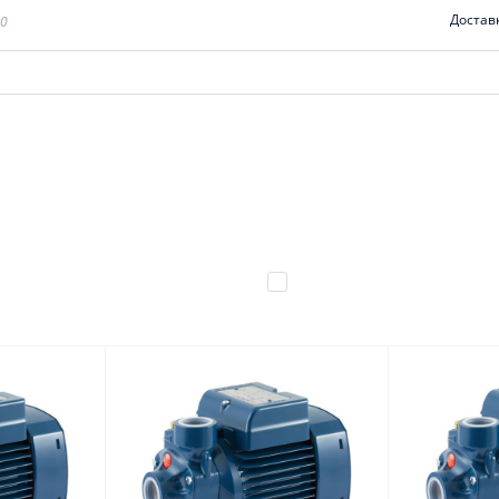
Достав
00