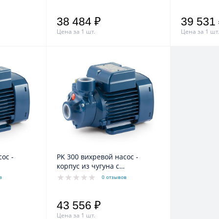
38 484 ₽
39 531
Цена за 1 шт.
Цена за 1 шт
PK 300 вихревой насос -
корпус из чугуна с
боткой
катафарезной обработкой
в
0 отзывов
43 556 ₽
Цена за 1 шт.