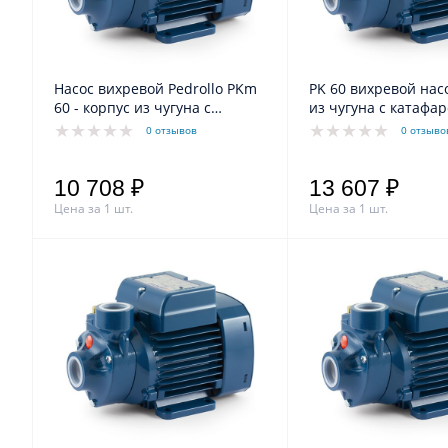
Насос вихревой Pedrollo PKm
PK 60 вихревой насос - корпус
60 - корпус из чугуна с
из чугуна с катафа
катафарезной обработкой
обработкой
0 отзывов
0 отзыво
10 708 ₽
13 607 ₽
Цена за 1 шт.
Цена за 1 шт.