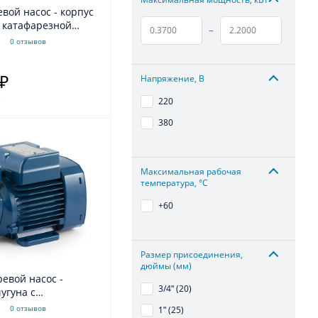
с катафарезной
–
й
0 отзывов
Напряжение, В
 ₽
.
220
380
Максимальная рабочая
температура, °С
+60
Размер присоединения,
дюймы (мм)
3/4ʺ (20)
чугуна с
ной обработкой
0 отзывов
1ʺ (25)