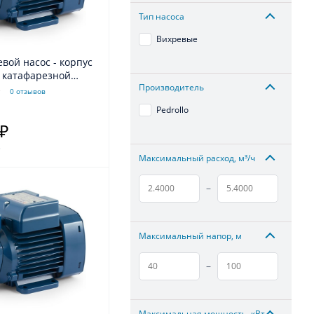
Тип насоса
Вихревые
с катафарезной
Производитель
й
0 отзывов
Pedrollo
 ₽
.
Максимальный расход, м³/ч
–
Максимальный напор, м
–
Максимальная мощность, кВт