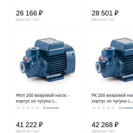
26 166 ₽
28 501 ₽
Цена за 1 шт.
Цена за 1 шт.
PKm 200 вихревой насос -
PK 200 вихревой насос -
корпус из чугуна с
корпус из чугуна с
катафарезной обработкой
катафарезной обра
0 отзывов
0 отзыво
41 222 ₽
42 268 ₽
Цена за 1 шт.
Цена за 1 шт.