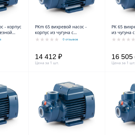
PKm 65 вихревой насос -
PK 65 вихревой насос - корпус
резной
корпус из чугуна с
из чугуна 
катафарезной обработкой
обработко
в
0 отзывов
14 412 ₽
16 505
Цена за 1 шт.
Цена за 1 шт