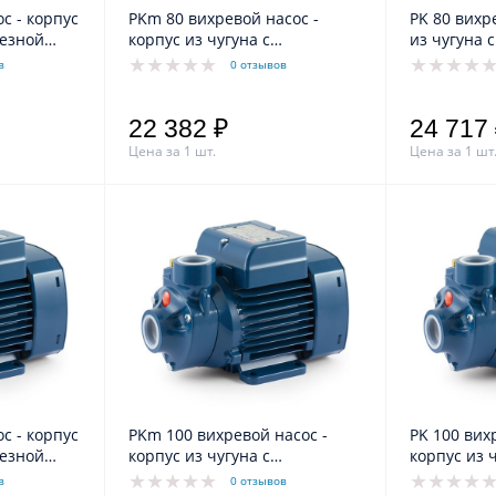
PKm 80 вихревой насос -
PK 80 вихревой насос - корпус
резной
корпус из чугуна с
из чугуна 
катафарезной обработкой
обработко
в
0 отзывов
22 382 ₽
24 717
Цена за 1 шт.
Цена за 1 шт
PKm 100 вихревой насос -
PK 100 вихревой насос -
резной
корпус из чугуна с
корпус из 
катафарезной обработкой
катафарез
в
0 отзывов