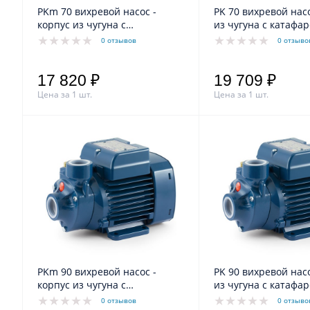
PKm 70 вихревой насос -
PK 70 вихревой насос - корпус
корпус из чугуна с
из чугуна с катафа
катафарезной обработкой
обработкой
0 отзывов
0 отзыво
17 820 ₽
19 709 ₽
Цена за 1 шт.
Цена за 1 шт.
PKm 90 вихревой насос -
PK 90 вихревой насос - корпус
корпус из чугуна с
из чугуна с катафа
катафарезной обработкой
обработкой
0 отзывов
0 отзыво