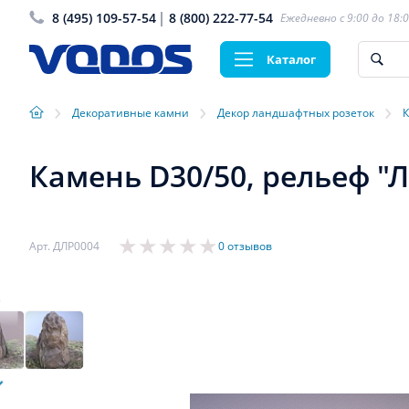
8 (495) 109-57-54
8 (800) 222-77-54
Ежедневно с 9:00 до 18:
Каталог
›
›
›
Декоративные камни
Декор ландшафтных розеток
К
Камень D30/50, рельеф "
Арт. ДЛР0004
0 отзывов