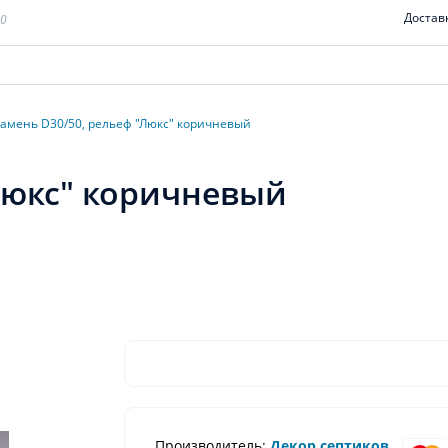
Достав
00
амень D30/50, рельеф "Люкс" коричневый
Люкс" коричневый
Производитель:
Декор септиков