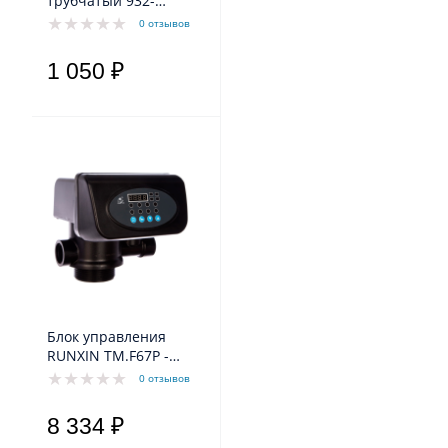
трубчатый 932-
55"х1,05". Высота 55".
0 отзывов
1 050 ₽
Блок управления
RUNXIN TM.F67P -
фильтр., до 4,5 м3/ч
0 отзывов
8 334 ₽