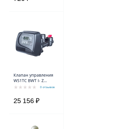
Клапан управления
WS1TC BWT I- Z
(таймер).
0 отзывов
25 156 ₽