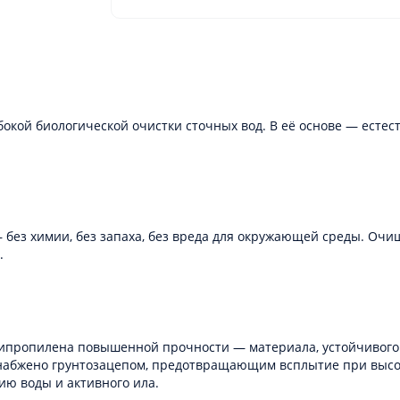
окой биологической очистки сточных вод. В её основе — есте
— без химии, без запаха, без вреда для окружающей среды. Оч
.
липропилена повышенной прочности — материала, устойчивого 
 снабжено грунтозацепом, предотвращающим всплытие при высо
ию воды и активного ила.