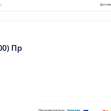
Достав
00
00) Пр
Производитель:
Земляк