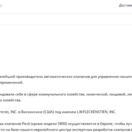
Достав
00
пнейший производитель автоматических клапанов для управления насыпн
 применений.
ндовала себя в сфере коммунального хозяйства, химической, пищевой, ле
о хозяйства.
ntrols, INC. в Висконсине (США) под именем L.W.FLECKENSTIEN, INC.
рка клапанов Fleck (кроме модели 5800) осуществляется в Европе, чтобы л
ся на базе нашего европейского центра экспертных разработок клапанов в