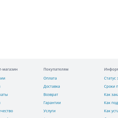
т-магазин
Покупателям
Инфор
нии
Оплата
Статус 
ы
Доставка
Сроки 
каты
Возврат
Как зак
и
Гарантии
Как по
ичество
Услуги
Как уст